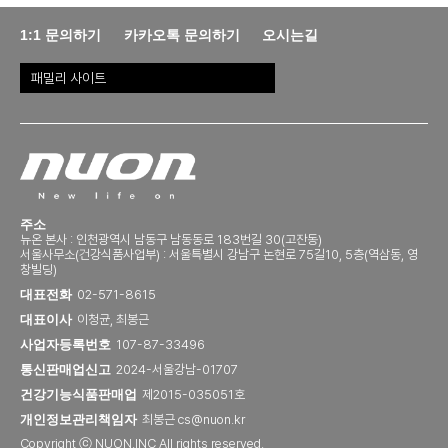
1:1 문의하기
카카오톡 문의하기
오시는길
패밀리 사이트
주소
뉴온 본사 : 인천광역시 남동구 남동동로 183번길 30(고잔동)
서울사무소(건강식품사업부) : 서울특별시 강남구 논현로 75길10, 5층(역삼동, 영
창빌딩)
대표전화
02-571-8615
대표이사
이청균, 최봉근
사업자등록번호
107-87-33496
통신판매업신고
2024-서울강남-01707
건강기능식품판매업
제2015-035051호
개인정보관리책임자
최봉근 cs@nuon.kr
Copyright ⓒ NUON.INC All rights reserved.