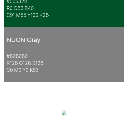
#005328
R0 G83 B40
C91 M55 Y100 K28
NUON Gray
#808080
R128 G128 B128
C0 M0 Y0 K63