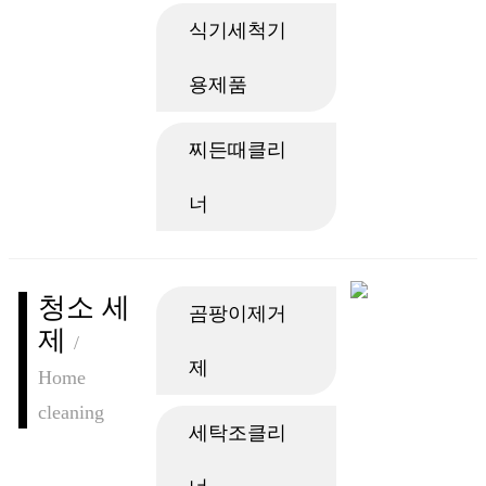
식기세척기
용제품
찌든때클리
너
청소 세
곰팡이제거
제
/
제
Home
cleaning
세탁조클리