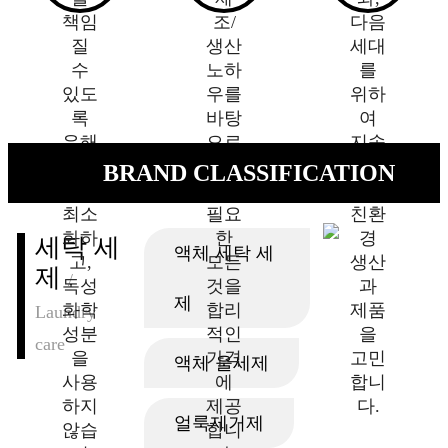
책임
조/
다음
질
생산
세대
수
노하
를
있도
우를
위하
록
바탕
여
유해
으로
지속
성분
살림
가능
BRAND CLASSIFICATION
을
에
한
최소
필요
친환
화하
한
경
세탁 세
액체 세탁 세
고,
모든
생산
제
/
독성
것을
과
제
화학
합리
제품
Laundry
성분
적인
을
care
을
가격
고민
액체 울세제
사용
에
합니
하지
제공
다.
얼룩제거제
않습
합니