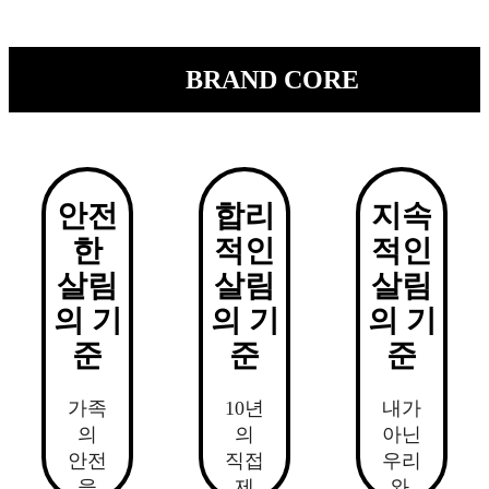
BRAND CORE
안전
합리
지속
한
적인
적인
살림
살림
살림
의 기
의 기
의 기
준
준
준
가족
10년
내가
의
의
아닌
안전
직접
우리
을
제
와,