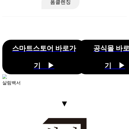
폼클렌징
스마트스토어 바로가
공식몰 바
기 ▶
기 ▶
살림백서
▼