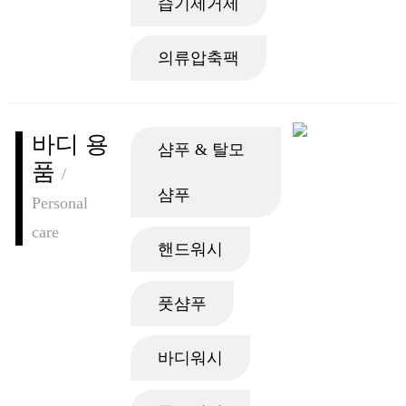
습기제거제
의류압축팩
바디 용
샴푸 & 탈모
품
/
샴푸
Personal
care
핸드워시
풋샴푸
바디워시