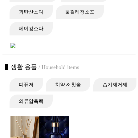
과탄산소다
물걸레청소포
베이킹소다
생활 용품
/ Household items
디퓨저
치약 & 칫솔
습기제거제
의류압축팩