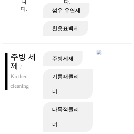
니
다.
다.
섬유 유연제
흰옷표백제
주방 세
주방세제
제
/
Kicthen
기름때클리
cleaning
너
다목적클리
너