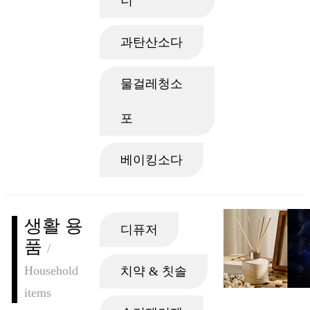
너
과탄산소다
물걸레청소
포
베이킹소다
생활 용
디퓨저
품
/
Household
치약 & 칫솔
items