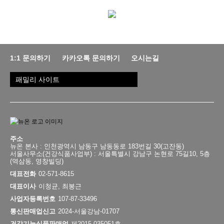
1:1 문의하기
카카오톡 문의하기
오시는길
패밀리 사이트
주소
뉴온 본사 : 인천광역시 남동구 남동동로 183번길 30(고잔동)
서울사무소(건강식품사업부) : 서울특별시 강남구 논현로 75길10, 5층
(역삼동, 영창빌딩)
대표전화
02-571-8615
대표이사
이청균, 최봉근
사업자등록번호
107-87-33496
통신판매업신고
2024-서울강남-01707
건강기능식품판매업
제2015-035051호