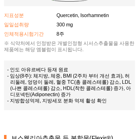
지표성분
Quercetin, Isorhamnetin
일일섭취량
300 mg
인체적용시험기간
8주
※ 식약처에서 인정받은 개별인정형 시서스추출물을 사용한
제품에는 해당 엠블럼이 표시됩니다.
- 인도 아유르베다 등재 원료
- 임상(8주): 체지방, 체중, BMI (2주차 부터 개선 효과), 허
리둘레, 엉덩이 둘레, 혈중 TC(총 콜레스테롤) 감소, LDL
(나쁜 콜레스테롤) 감소, HDL(착한 콜레스테롤) 증가, 아
디포넥틴(Adiponectin) 증가
- 지방합성억제, 지방세포 분화 억제 활성 확인
보스웰리아추출물 등 복합물(Flexir®)