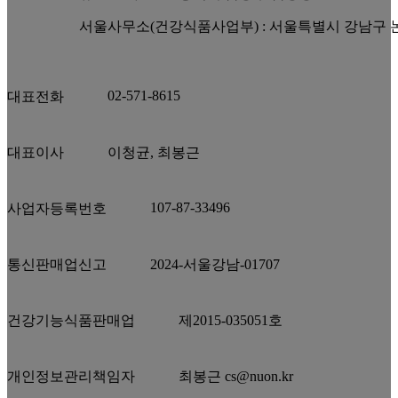
서울사무소(건강식품사업부) : 서울특별시 강남구 논현
02-571-8615
대표전화
대표이사
이청균, 최봉근
107-87-33496
사업자등록번호
통신판매업신고
2024-서울강남-01707
건강기능식품판매업
제2015-035051호
개인정보관리책임자
최봉근 cs@nuon.kr