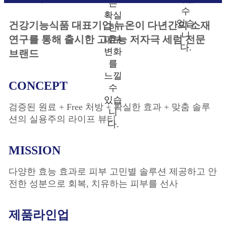
는
수
확실
있습
건강기능식품 대표기업 뉴온이 다년간의 소재
한
니
연구를 통해 출시한 고효능 저자극 세럼 전문
피부
다.
변화
브랜드
를
느낄
CONCEPT
수
있습
검증된 원료 + Free 처방 + 확실한 효과 + 맞춤 솔루
니
션의 실용주의 라이프 뷰티
다.
MISSION
다양한 효능 효과로 피부 고민별 솔루션 제공하고 안
전한 성분으로 회복, 치유하는 피부를 선사
제품라인업