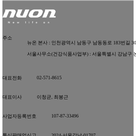
주소
뉴온 본사 : 인천광역시 남동구 남동동로 183번길 3
서울사무소(건강식품사업부) : 서울특별시 강남구 논현
02-571-8615
대표전화
대표이사
이청균, 최봉근
107-87-33496
사업자등록번호
통신판매업신고
2024-서울강남-01707