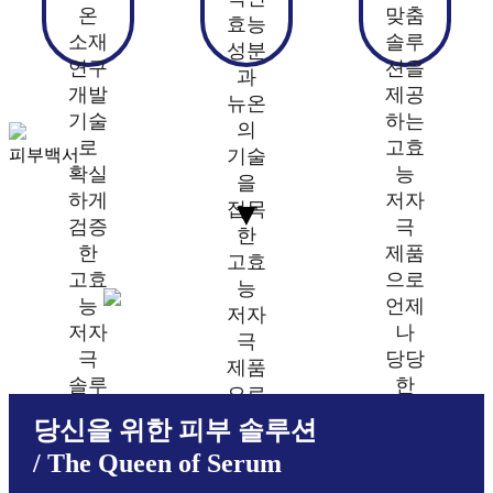
온
맞춤
효능
소재
솔루
성분
연구
션을
과
개발
제공
뉴온
기술
하는
의
로
고효
기술
피부백서
확실
능
을
하게
저자
접목
검증
극
▼
한
한
제품
고효
고효
으로
능
능
언제
저자
저자
나
극
극
당당
제품
솔루
한
으로
션을
피부
눈으
당신을 위한 피부 솔루션
제공
자신
로
/ The Queen of Serum
합니
감을
보이
다.
가질