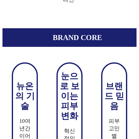
BRAND CORE
눈으
뉴온
로 보
브랜
의 기
이는
드 믿
술
피부
음
변화
10여
피부
년간
고민
혁신
이어
별
적인