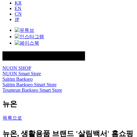
KR
EN
CN
JP
FAMILY SITE
NUON SHOP
NUON Smart Store
Salrim Baekseo
Salrim Baekseo Smart Store
Teunteun Baekseo Smart Store
뉴온
목록으로
뉴온, 생활용품 브랜드 '살림백서' 홈쇼핑