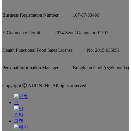
Business Registration Number
107-87-33496
E-Commerce Permit
2024-Seoul Gangnam-01707
Health Functional Food Sales License
No. 2015-035051
Personal Information Manager
Bongkeun Choi (cs@nuon.kr)
Copyright ⓒ NUON.INC All rights reserved.