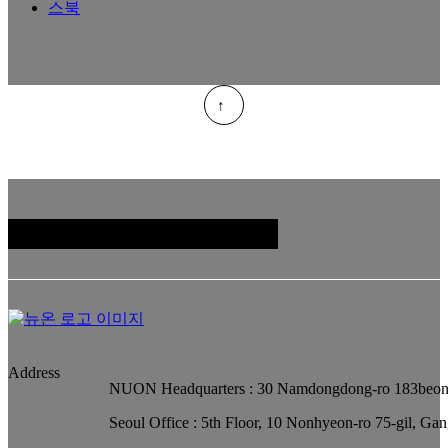
Family Sites
Address
NUON Headquarters : 30 Namdongdong-ro 183beon-
Seoul Office : 5th Floor, 10 Nonhyeon-ro 75-gil, Ga