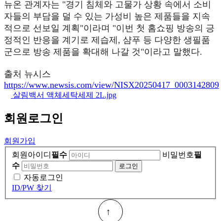
뉴온 관계자는 "경기 침체와 고물가 상황 속에서 소비
자들의 부담을 덜 수 있는 가성비 높은 제품들을 지속
적으로 선보일 계획"이라며 "이번 첫 홈쇼핑 방송의 긍
정적인 반응을 계기로 제습제, 샴푸 등 다양한 생필품
군으로 방송 제품을 확대해 나갈 것"이라고 말했다.
출처 뉴시스
https://www.newsis.com/view/NISX20250417_0003142809
살림백서 액체세탁세제 2L.jpg
회원
로그인
회원가입
회원아이디
필수
비밀번호
필
수
자동로그인
ID/PW 찾기