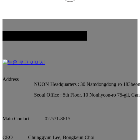
Family Site
Address
NUON Headquarters : 30 Namdongdong-ro 183beon-
Seoul Office : 5th Floor, 10 Nonhyeon-ro 75-gil, Ga
Main Contact
02-571-8615
CEO
Chunggyun Lee, Bongkeun Choi