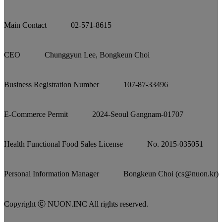
Main Contact
02-571-8615
CEO
Chunggyun Lee, Bongkeun Choi
Business Registration Number
107-87-33496
E-Commerce Permit
2024-Seoul Gangnam-01707
Health Functional Food Sales License
No. 2015-035051
Personal Information Manager
Bongkeun Choi (cs@nuon.kr)
Copyright ⓒ NUON.INC All rights reserved.