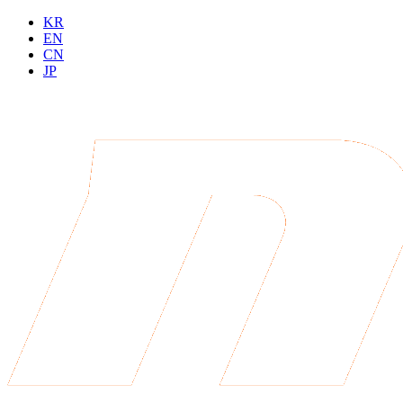
KR
EN
CN
JP